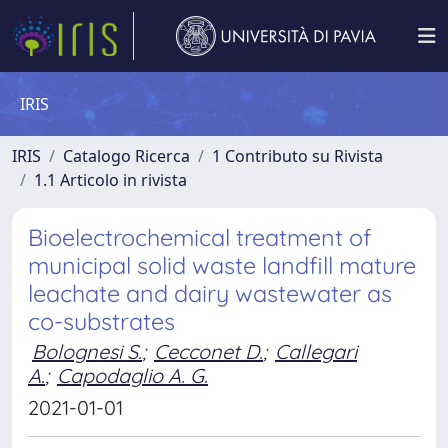
IRIS
IRIS
Catalogo Ricerca
1 Contributo su Rivista
1.1 Articolo in rivista
Bioelectrochemical treatment of
municipal solid waste landfill mature
leachate and dairy wastewater as
co-substrates
Bolognesi S.
;
Cecconet D.
;
Callegari
A.
;
Capodaglio A. G.
2021-01-01