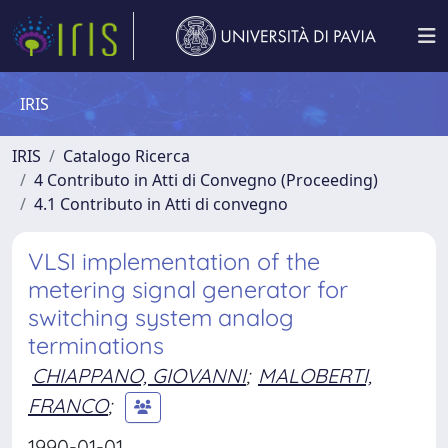
IRIS
IRIS
Catalogo Ricerca
4 Contributo in Atti di Convegno (Proceeding)
4.1 Contributo in Atti di convegno
VLSI implementation of the
metering signal generator for
switching system analog
terminations
CHIAPPANO, GIOVANNI
;
MALOBERTI,
FRANCO
;
1990-01-01