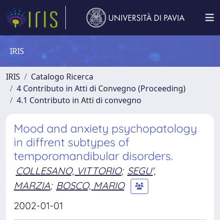
IRIS
IRIS
Catalogo Ricerca
4 Contributo in Atti di Convegno (Proceeding)
4.1 Contributo in Atti di convegno
Mood and anxiety psychopatology
in diffrent subtypes of
temporomandibular disorders.
COLLESANO, VITTORIO
;
SEGU',
MARZIA
;
BOSCO, MARIO
2002-01-01