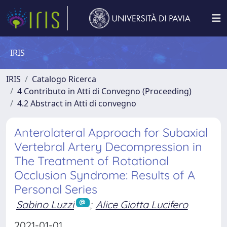
IRIS
IRIS
Catalogo Ricerca
4 Contributo in Atti di Convegno (Proceeding)
4.2 Abstract in Atti di convegno
Anterolateral Approach for Subaxial
Vertebral Artery Decompression in
The Treatment of Rotational
Occlusion Syndrome: Results of A
Personal Series
Sabino Luzzi
;
Alice Giotta Lucifero
2021-01-01