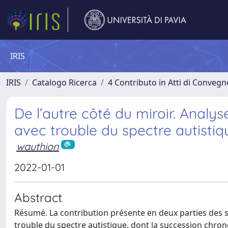
IRIS
IRIS
Catalogo Ricerca
4 Contributo in Atti di Conveg
De l’autre côté du miroir. Analys
avec trouble du spectre autistiq
wauthion
2022-01-01
Abstract
Résumé. La contribution présente en deux parties des st
trouble du spectre autistique, dont la succession chro