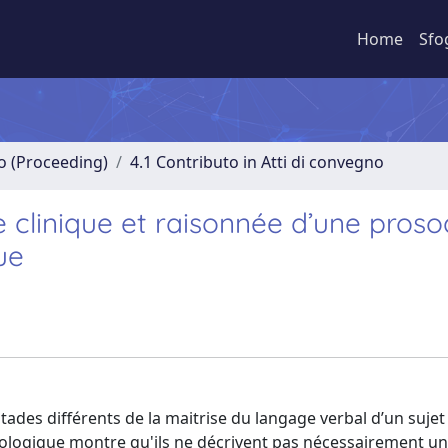
Home
Sfo
no (Proceeding)
4.1 Contributo in Atti di convegno
e clinique et raisonnée d’une proso
ue
ades différents de la maitrise du langage verbal d’un sujet
nologique montre qu'ils ne décrivent pas nécessairement u