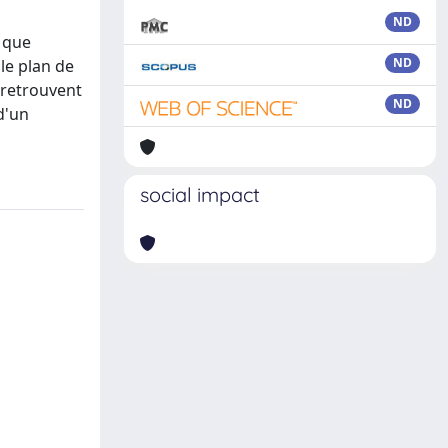
ND
s que
ND
le plan de
 retrouvent
ND
d'un
social impact