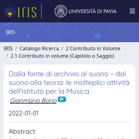
IRIS
IRIS
Catalogo Ricerca
2 Contributo in Volume
2.1 Contributo in volume (Capitolo o Saggio)
Dalla fonte di archivio al suono – dal
suono alla teoria: le molteplici attività
dell’Istituto per la Musica
Gianmario Borio
2022-01-01
Abstract