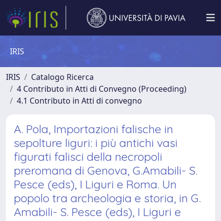
IRIS
IRIS
Catalogo Ricerca
4 Contributo in Atti di Convegno (Proceeding)
4.1 Contributo in Atti di convegno
A. Pola, Importazioni falische in
sepolture liguri: i più antichi vasi
figurati falisci della necropoli
preromana di Genova, G.Amabili- S.
Pesce (eds), I Liguri e Roma. Un
popolo tra archeologia e storia, in G.
Amabili- S. Pesce (eds), I Liguri e