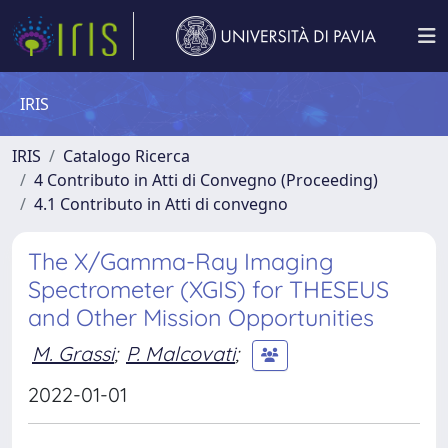
IRIS
IRIS
Catalogo Ricerca
4 Contributo in Atti di Convegno (Proceeding)
4.1 Contributo in Atti di convegno
The X/Gamma-Ray Imaging
Spectrometer (XGIS) for THESEUS
and Other Mission Opportunities
M. Grassi
;
P. Malcovati
;
2022-01-01