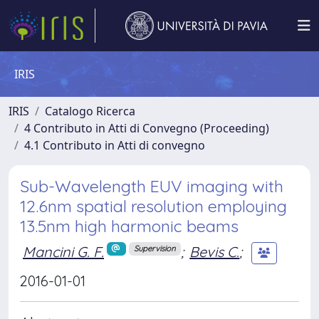
IRIS
IRIS
Catalogo Ricerca
4 Contributo in Atti di Convegno (Proceeding)
4.1 Contributo in Atti di convegno
Sub-Wavelength EUV imaging with
12.6nm spatial resolution employing
13.5nm high harmonic beams
Mancini G. F.
;
Bevis C.
;
Supervision
2016-01-01