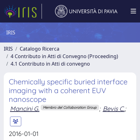
IRIS
IRIS
Catalogo Ricerca
4 Contributo in Atti di Convegno (Proceeding)
4.1 Contributo in Atti di convegno
Chemically specific buried interface
imaging with a coherent EUV
nanoscope
Mancini G.
;
Bevis C.
;
Membro del Collaboration Group
2016-01-01