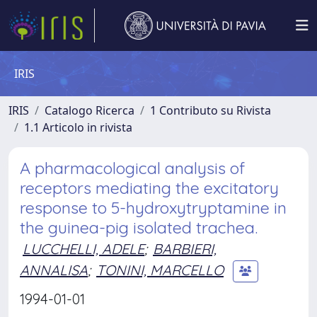
IRIS
IRIS
Catalogo Ricerca
1 Contributo su Rivista
1.1 Articolo in rivista
A pharmacological analysis of
receptors mediating the excitatory
response to 5-hydroxytryptamine in
the guinea-pig isolated trachea.
LUCCHELLI, ADELE
;
BARBIERI,
ANNALISA
;
TONINI, MARCELLO
1994-01-01