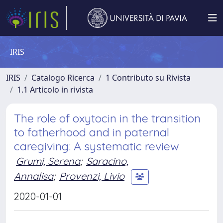
IRIS
IRIS
Catalogo Ricerca
1 Contributo su Rivista
1.1 Articolo in rivista
The role of oxytocin in the transition
to fatherhood and in paternal
caregiving: A systematic review
Grumi, Serena
;
Saracino,
Annalisa
;
Provenzi, Livio
2020-01-01