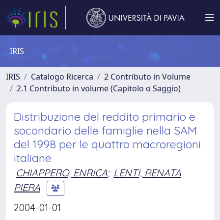
IRIS
IRIS
Catalogo Ricerca
2 Contributo in Volume
2.1 Contributo in volume (Capitolo o Saggio)
Distribuzione del reddito primario e
socondario delle famiglie nella SAM
del 1998 per le quattro macroregioni
italiane
CHIAPPERO, ENRICA
;
LENTI, RENATA
PIERA
2004-01-01