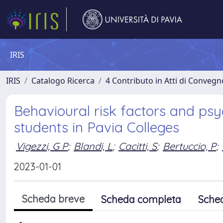
IRIS
IRIS
Catalogo Ricerca
4 Contributo in Atti di Conveg
Behavioural risk factors and ps
students in Pavia Colleges
Vigezzi, G P
;
Blandi, L
;
Cacitti, S
;
Bertuccio, P
;
2023-01-01
Scheda breve
Scheda completa
Sche