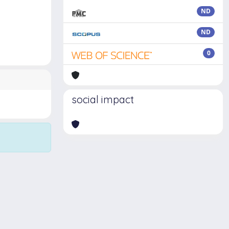
ND
ND
0
social impact