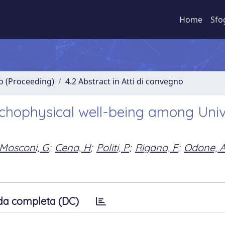
Home
Sfo
no (Proceeding)
4.2 Abstract in Atti di convegno
ychophysical well-being among Univ
Mosconi, G
;
Cena, H
;
Politi, P
;
Rigano, F
;
Odone, 
da completa (DC)