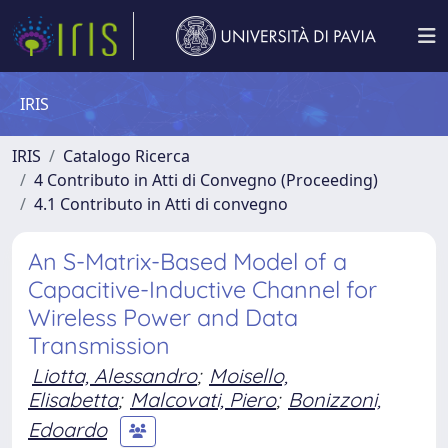
IRIS
IRIS
Catalogo Ricerca
4 Contributo in Atti di Convegno (Proceeding)
4.1 Contributo in Atti di convegno
An S-Matrix-Based Model of a
Capacitive-Inductive Channel for
Wireless Power and Data
Transmission
Liotta, Alessandro
;
Moisello,
Elisabetta
;
Malcovati, Piero
;
Bonizzoni,
Edoardo