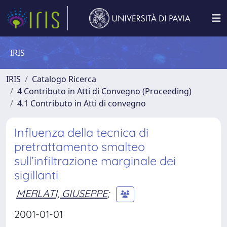
IRIS
IRIS
Catalogo Ricerca
4 Contributo in Atti di Convegno (Proceeding)
4.1 Contributo in Atti di convegno
Influenza della tecnica di
pretrattamento smalteo
sull’infiltrazione marginale dei
sigillanti
MERLATI, GIUSEPPE
;
2001-01-01