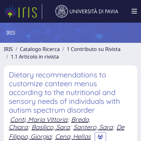
IRIS
IRIS
Catalogo Ricerca
1 Contributo su Rivista
1.1 Articolo in rivista
Dietary recommendations to
customize canteen menus
according to the nutritional and
sensory needs of individuals with
autism spectrum disorder
Conti, Maria Vittoria
;
Breda,
Chiara
;
Basilico, Sara
;
Santero, Sara
;
De
Filippo, Giorgia
;
Cena, Hellas