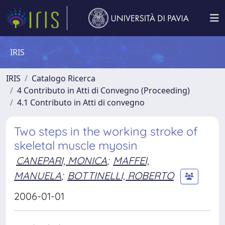
IRIS
IRIS
Catalogo Ricerca
4 Contributo in Atti di Convegno (Proceeding)
4.1 Contributo in Atti di convegno
Two steps in the working stroke of
skeletal muscle myosin
CANEPARI, MONICA
;
MAFFEI,
MANUELA
;
BOTTINELLI, ROBERTO
2006-01-01