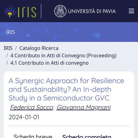
IRIS
IRIS
Catalogo Ricerca
4 Contributo in Atti di Convegno (Proceeding)
4.1 Contributo in Atti di convegno
A Synergic Approach for Resilience
and Sustainability? An In-depth
Study in a Semiconductor GVC
Federica Sacco
;
Giovanna Magnani
2024-01-01
Scheda breve
Scheda completa