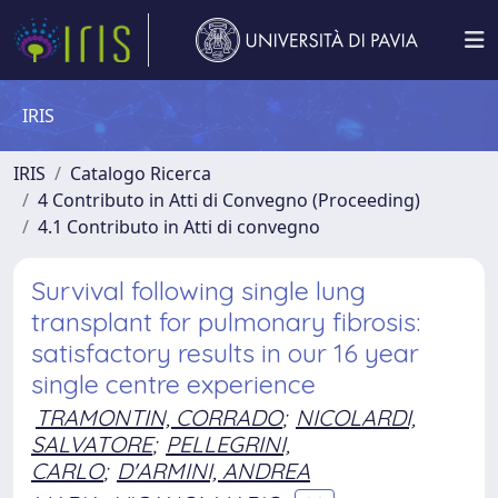
IRIS
IRIS
Catalogo Ricerca
4 Contributo in Atti di Convegno (Proceeding)
4.1 Contributo in Atti di convegno
Survival following single lung
transplant for pulmonary fibrosis:
satisfactory results in our 16 year
single centre experience
TRAMONTIN, CORRADO
;
NICOLARDI,
SALVATORE
;
PELLEGRINI,
CARLO
;
D'ARMINI, ANDREA