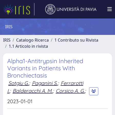
IRIS
IRIS
Catalogo Ricerca
1 Contributo su Rivista
1.1 Articolo in rivista
Alpha1-Antitrypsin Inherited
Variants in Patients With
Bronchiectasis
Sotgiu G.
;
Paganini S.
;
Ferrarotti
I.
;
Balderacchi A. M.
;
Corsico A. G.
;
2023-01-01