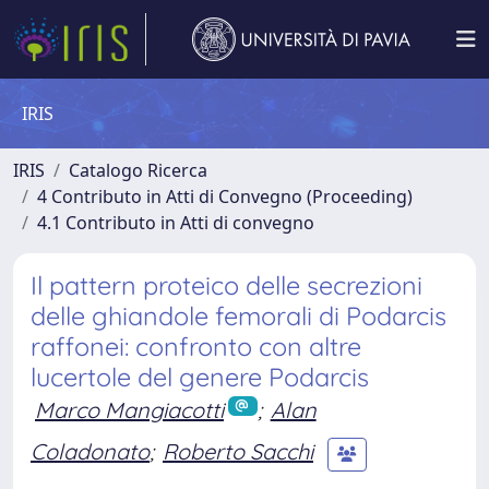
IRIS
IRIS
Catalogo Ricerca
4 Contributo in Atti di Convegno (Proceeding)
4.1 Contributo in Atti di convegno
Il pattern proteico delle secrezioni
delle ghiandole femorali di Podarcis
raffonei: confronto con altre
lucertole del genere Podarcis
Marco Mangiacotti
;
Alan
Coladonato
;
Roberto Sacchi