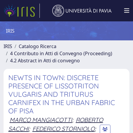
IRIS
IRIS
Catalogo Ricerca
4 Contributo in Atti di Convegno (Proceeding)
4.2 Abstract in Atti di convegno
NEWTS IN TOWN: DISCRETE
PRESENCE OF LISSOTRITON
VULGARIS AND TRITURUS
CARNIFEX IN THE URBAN FABRIC
OF PISA
MARCO MANGIACOTTI
;
ROBERTO
SACCHI
;
FEDERICO STORNIOLO
;