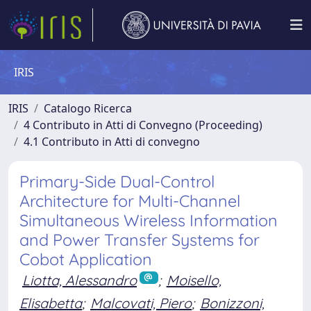
IRIS
IRIS
Catalogo Ricerca
4 Contributo in Atti di Convegno (Proceeding)
4.1 Contributo in Atti di convegno
Primary-Side Dual-Control
Architecture for Multi-Channel
Simultaneous Wireless Information
and Power Transfer Systems for
Cobot Application
Liotta, Alessandro
;
Moisello,
Elisabetta
;
Malcovati, Piero
;
Bonizzoni,