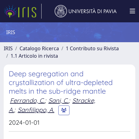
IRIS
IRIS
Catalogo Ricerca
1 Contributo su Rivista
1.1 Articolo in rivista
Deep segregation and
crystallization of ultra-depleted
melts in the sub-ridge mantle
Ferrando, C.
;
Sani, C.
;
Stracke,
A.
;
Sanfilippo, A.
2024-01-01