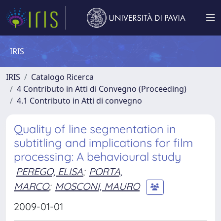
IRIS
IRIS
Catalogo Ricerca
4 Contributo in Atti di Convegno (Proceeding)
4.1 Contributo in Atti di convegno
Quality of line segmentation in
subtitling and implications for film
processing: A behavioural study
PEREGO, ELISA
;
PORTA,
MARCO
;
MOSCONI, MAURO
2009-01-01