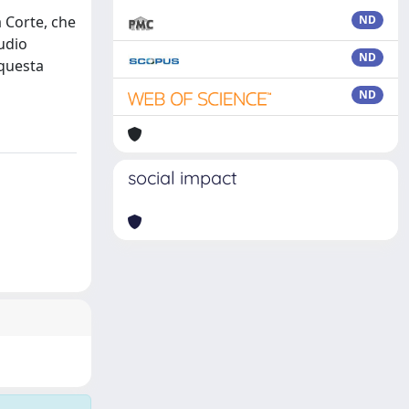
a Corte, che
ND
tudio
ND
 questa
ND
social impact