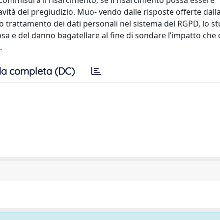
i commisura il risarcimento; se il risarcimento possa essere
avità del pregiudizio. Muo- vendo dalle risposte offerte dall
to trattamento dei dati personali nel sistema del RGPD, lo s
 ipsa e del danno bagatellare al fine di sondare l’impatto che
.
a completa (DC)