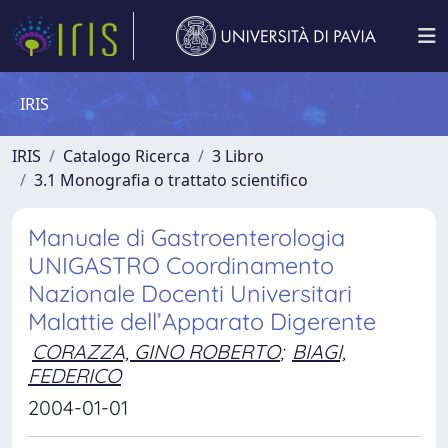
IRIS
IRIS
Catalogo Ricerca
3 Libro
3.1 Monografia o trattato scientifico
Manuale di Gastroenterologia
UNIGASTRO Coordinamento
Nazionale Docenti Universitari
Malattie dell’Apparato Digerente
CORAZZA, GINO ROBERTO
;
BIAGI,
FEDERICO
2004-01-01