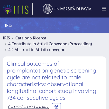
IRIS
IRIS
Catalogo Ricerca
4 Contributo in Atti di Convegno (Proceeding)
4.2 Abstract in Atti di convegno
Clinical outcomes of
preimplantation genetic screening
cycle are not related to male
characteristics: observational
longitudinal cohort study involving
734 consecutive cycles
Cimadomo Danilo
;