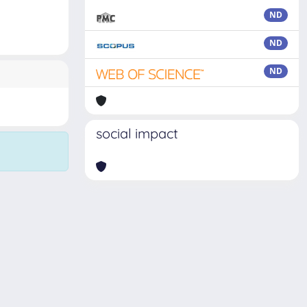
ND
ND
ND
social impact