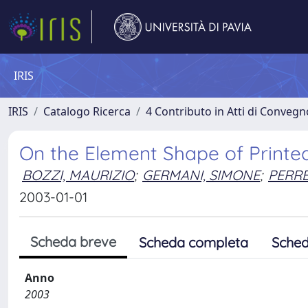
IRIS
IRIS
Catalogo Ricerca
4 Contributo in Atti di Conveg
On the Element Shape of Printe
BOZZI, MAURIZIO
;
GERMANI, SIMONE
;
PERRE
2003-01-01
Scheda breve
Scheda completa
Sched
Anno
2003