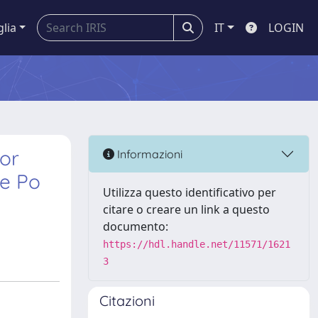
glia
IT
LOGIN
or
Informazioni
he Po
Utilizza questo identificativo per
citare o creare un link a questo
documento:
https://hdl.handle.net/11571/1621
3
Citazioni