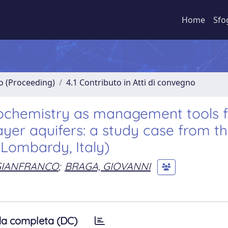
Home
Sfo
no (Proceeding)
4.1 Contributo in Atti di convegno
ochemistry as management tools f
ayer aquifers: a study case from t
 Lombardy, Italy)
 GIANFRANCO
;
BRAGA, GIOVANNI
a completa (DC)