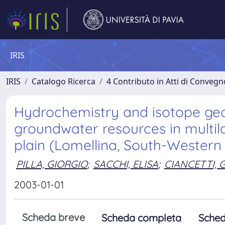
IRIS
IRIS
Catalogo Ricerca
4 Contributo in Atti di Conveg
Hydrochemistry and isotope ge
groundwater resources in multil
plain (Lomellina, South-Western
PILLA, GIORGIO
;
SACCHI, ELISA
;
CIANCETTI,
2003-01-01
Scheda breve
Scheda completa
Sched