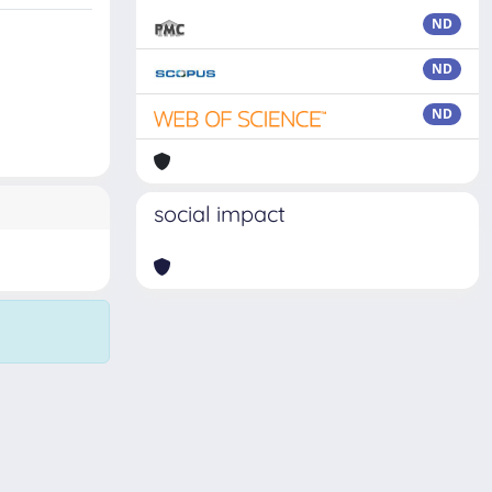
ND
ND
ND
social impact