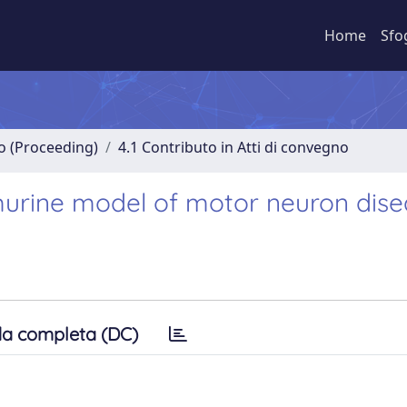
Home
Sfo
no (Proceeding)
4.1 Contributo in Atti di convegno
 murine model of motor neuron dis
a completa (DC)