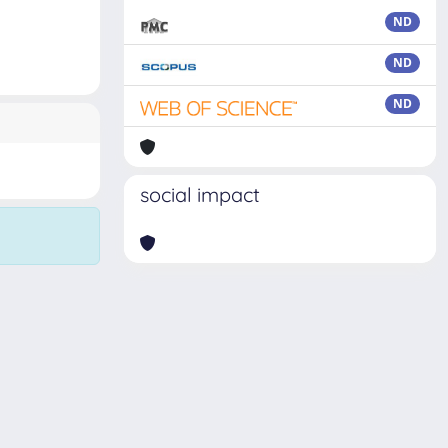
ND
ND
ND
social impact