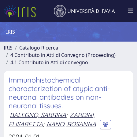
IRIS
IRIS
Catalogo Ricerca
4 Contributo in Atti di Convegno (Proceeding)
4.1 Contributo in Atti di convegno
Immunohistochemical
characterization of atypic anti-
neuronal antibodies on non-
neuronal tissues.
BALEGNO, SABRINA
;
ZARDINI,
ELISABETTA
;
NANO, ROSANNA
2004-01-01