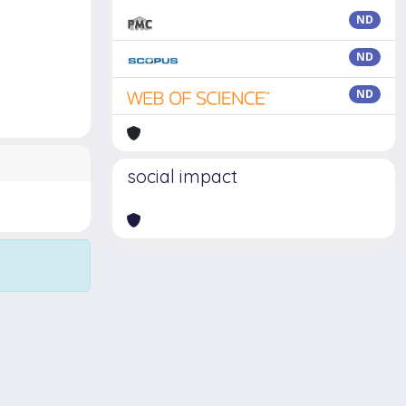
ND
ND
ND
social impact