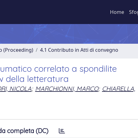
Home
Sfo
no (Proceeding)
4.1 Contributo in Atti di convegno
matico correlato a spondilite
w della letteratura
RI, NICOLA
;
MARCHIONNI, MARCO
;
CHIARELLA,
da completa (DC)