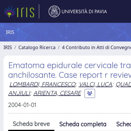
IRIS
IRIS
Catalogo Ricerca
4 Contributo in Atti di Conveg
Ematoma epidurale cervicale trau
anchilosante. Case report r revie
LOMBARDI, FRANCESCO
;
VALCI, LUCA
;
QUAD
ANJIULI
;
ARIENTA, CESARE
2004-01-01
Scheda breve
Scheda completa
Sche