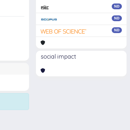
ND
ND
ND
social impact