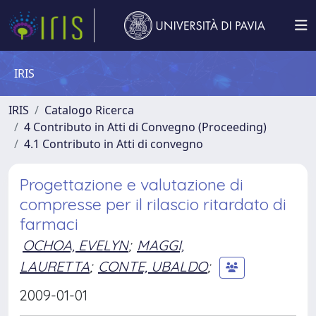
IRIS
IRIS
Catalogo Ricerca
4 Contributo in Atti di Convegno (Proceeding)
4.1 Contributo in Atti di convegno
Progettazione e valutazione di
compresse per il rilascio ritardato di
farmaci
OCHOA, EVELYN
;
MAGGI,
LAURETTA
;
CONTE, UBALDO
;
2009-01-01