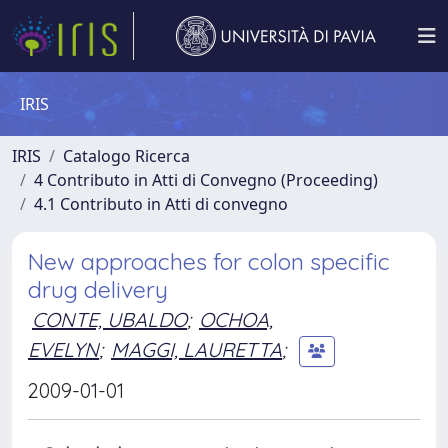
IRIS
IRIS
Catalogo Ricerca
4 Contributo in Atti di Convegno (Proceeding)
4.1 Contributo in Atti di convegno
New approaches for colon specific
drug delivery
CONTE, UBALDO
;
OCHOA,
EVELYN
;
MAGGI, LAURETTA
;
2009-01-01