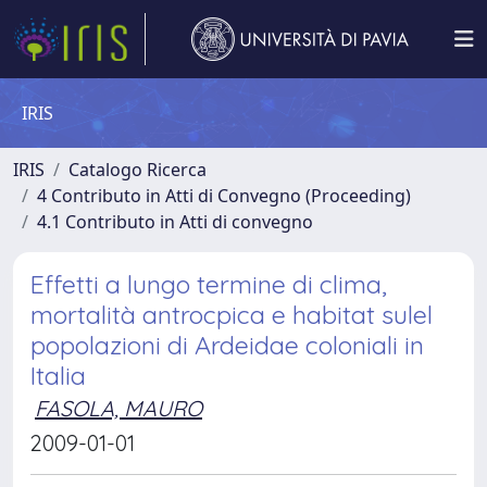
IRIS
IRIS
Catalogo Ricerca
4 Contributo in Atti di Convegno (Proceeding)
4.1 Contributo in Atti di convegno
Effetti a lungo termine di clima,
mortalità antrocpica e habitat sulel
popolazioni di Ardeidae coloniali in
Italia
FASOLA, MAURO
2009-01-01