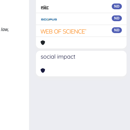
ND
ND
,
 law,
ND
social impact