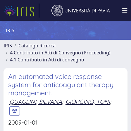
IRIS
IRIS
Catalogo Ricerca
4 Contributo in Atti di Convegno (Proceeding)
4.1 Contributo in Atti di convegno
An automated voice response
system for anticoagulant therapy
management.
QUAGLINI, SILVANA
;
GIORGINO, TONI
;
2009-01-01