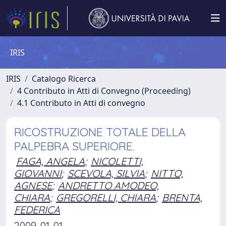
IRIS
IRIS
Catalogo Ricerca
4 Contributo in Atti di Convegno (Proceeding)
4.1 Contributo in Atti di convegno
RICOSTRUZIONE TOTALE DELLA
PALPEBRA SUPERIORE.
FAGA, ANGELA
;
NICOLETTI,
GIOVANNI
;
SCEVOLA, SILVIA
;
NITTO,
AGNESE
;
ANDRETTO AMODEO,
CHIARA
;
GREGORELLI, CHIARA
;
BRENTA,
FEDERICA
2009-01-01