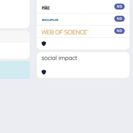
ND
ND
ND
social impact