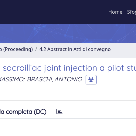
Home
Sfo
no (Proceeding)
4.2 Abstract in Atti di convegno
sacroilliac joint injection a pilot s
MASSIMO
;
BRASCHI, ANTONIO
a completa (DC)