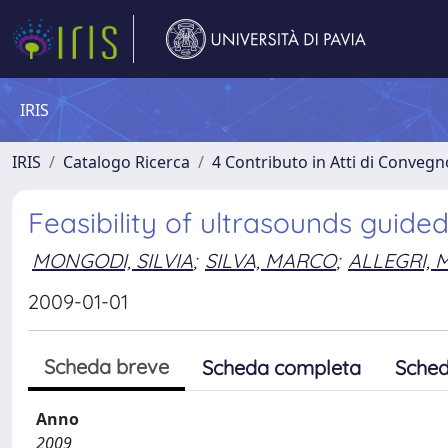
IRIS
IRIS
Catalogo Ricerca
4 Contributo in Atti di Conveg
Feasibility of ultrasounds guided 
MONGODI, SILVIA
;
SILVA, MARCO
;
ALLEGRI, 
2009-01-01
Scheda breve
Scheda completa
Sched
Anno
2009