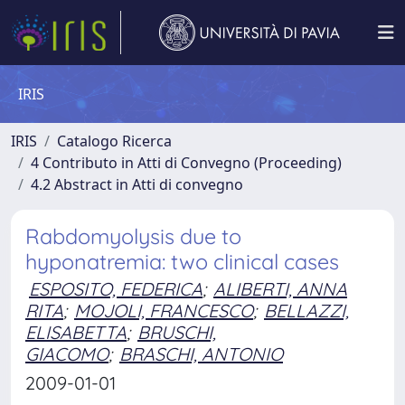
IRIS
IRIS
Catalogo Ricerca
4 Contributo in Atti di Convegno (Proceeding)
4.2 Abstract in Atti di convegno
Rabdomyolysis due to
hyponatremia: two clinical cases
ESPOSITO, FEDERICA
;
ALIBERTI, ANNA
RITA
;
MOJOLI, FRANCESCO
;
BELLAZZI,
ELISABETTA
;
BRUSCHI,
GIACOMO
;
BRASCHI, ANTONIO
2009-01-01