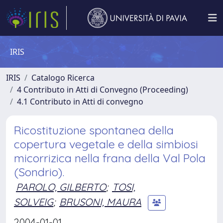
IRIS
IRIS
Catalogo Ricerca
4 Contributo in Atti di Convegno (Proceeding)
4.1 Contributo in Atti di convegno
Ricostituzione spontanea della
copertura vegetale e della simbiosi
micorrizica nella frana della Val Pola
(Sondrio).
PAROLO, GILBERTO
;
TOSI,
SOLVEIG
;
BRUSONI, MAURA
2004-01-01