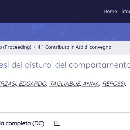
Home
Sfo
no (Proceeding)
4.1 Contributo in Atti di convegno
enesi dei disturbi del comportament
RZASI, EDGARDO
;
TAGLIABUE, ANNA
;
REPOSSI,
a completa (DC)