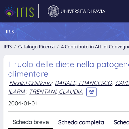
IRIS
IRIS
Catalogo Ricerca
4 Contributo in Atti di Conveg
Il ruolo delle diete nella patog
alimentare
Nichini Cristiano
;
BARALE, FRANCESCO
;
CAVE
ILARIA
;
TRENTANI, CLAUDIA
2004-01-01
Scheda breve
Scheda completa
Sched