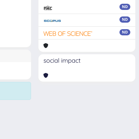
ND
ND
ND
social impact