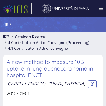
IRIS
IRIS
Catalogo Ricerca
4 Contributo in Atti di Convegno (Proceeding)
4.1 Contributo in Atti di convegno
A new method to measure 10B
uptake in lung adenocarcinoma in
hospital BNCT
CAPELLI, ENRICA
;
CHIARI, PATRIZIA
;
2010-01-01