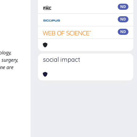
ND
ND
ND
ology,
social impact
 surgery,
ine are