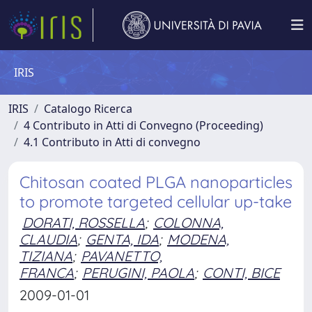
IRIS
IRIS
Catalogo Ricerca
4 Contributo in Atti di Convegno (Proceeding)
4.1 Contributo in Atti di convegno
Chitosan coated PLGA nanoparticles
to promote targeted cellular up-take
DORATI, ROSSELLA
;
COLONNA,
CLAUDIA
;
GENTA, IDA
;
MODENA,
TIZIANA
;
PAVANETTO,
FRANCA
;
PERUGINI, PAOLA
;
CONTI, BICE
2009-01-01