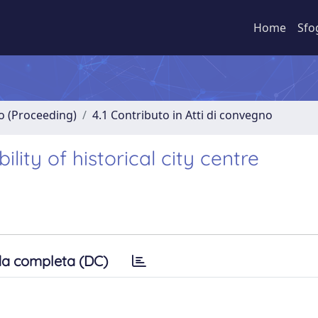
Home
Sfo
no (Proceeding)
4.1 Contributo in Atti di convegno
lity of historical city centre
a completa (DC)