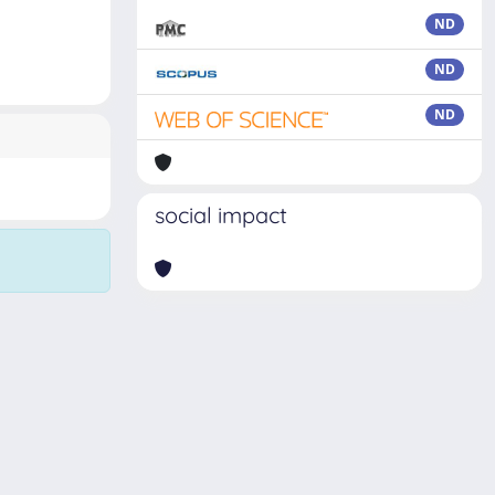
ND
ND
ND
social impact