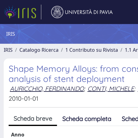
IRIS
IRIS
Catalogo Ricerca
1 Contributo su Rivista
1.1 Ar
Shape Memory Alloys: from const
analysis of stent deployment
AURICCHIO, FERDINANDO
;
CONTI, MICHELE
;
2010-01-01
Scheda breve
Scheda completa
Sched
Anno