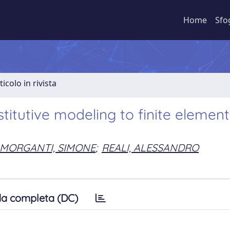
Home
Sfo
ticolo in rivista
itutive modeling to finite element
MORGANTI, SIMONE
;
REALI, ALESSANDRO
a completa (DC)