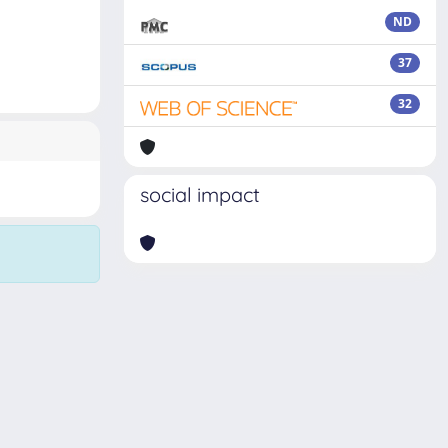
ND
37
32
social impact